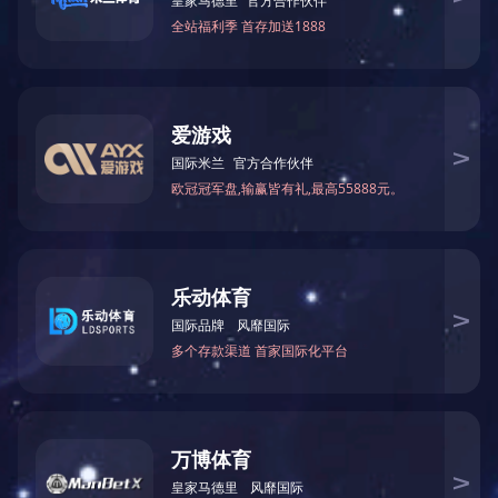
概要:
详情
公司成立于2012年5月成立。经过努力建设和发展，现已
拥有固定资产6000万元；占地面积23000余平方米，现有员工
72余人，各类专业人员15人，高中级职称2人；拥有国内先进
的电动蠕旋压力机315T、400T、630T、1000T、1600T、900T
平锻机等锻压生产线13条,网带式等温正火炉3条生产线,检测手
段及设备齐全。年生产能力达到1800余万件。
本公司主要为重庆蓝黛动力传动机械股份有限公司、重庆
传动轴股份有限公司、重庆星极齿轮有限公司等汽车企业配套
提供各种锻坯件、主轴、齿轮等产品。目前,本公司与川藏线
铁路项目建设单位已签署供货协议,未来将为其供应隧道钻探
钻头，该产品为损耗件，未来供应量较大。
立与有效运作,通过了TS16949汽车行业质量体系认证，通
过技术攻关与实践改造，拥有“一种摆动式自动喷墨装置”（专
利号为ZL2018 2 2022466.8）、“一种平锻机滑动叉模具”（专
利号为ZL2018 2 2022471.9）等专利，并于2017年通过重庆市
中小企业技术研发中心、国家高新技术企业认定，为客户提供
满意的产品，深得顾客好评。