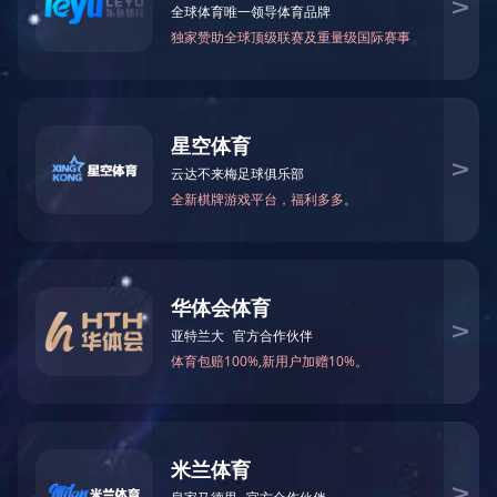
搜索
人员招聘
公司长期为汽车企业配套提供各种锻坯件、主轴、齿轮等产品。并通
过了TS16949汽车行业质量体系认证，通过技术攻关与实践改造，拥
有“一种摆动式自动喷墨装置”（专利号为ZL2018 2 2022466.8）、“一
种平锻机滑动叉模具”（专利号为ZL2018 2 2022471.9）等专利。同时
于2017年通过重庆市中小企业技术研发中心、国家高新技术企业认
定，为客户提供满意的产品，深得顾客好评。
华体会平台
＞
招聘信息
招聘信息