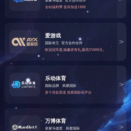
姓名：
性别：
男
女
手机：
电话：
传真：
邮箱：
*
验证码：
地址：
邮编：
提交