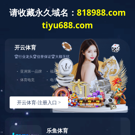
华体会平台
关于我们
产品中心
人员招聘
新闻中心
联系我们
ENGLISH

华体会平台
关于我们
产品中心
人员招聘
新闻中心
联系我们
ENGLISH
搜索